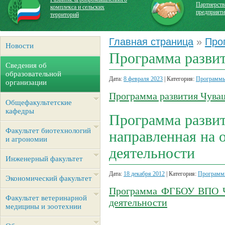
Партнерств
комплекса и сельских
предприят
территорий
Главная страница
»
Про
Новости
Программа развит
Сведения об
образовательной
Дата:
8 февраля 2023
| Категория:
Программы
организации
Программа развития Чуваш
Общефакультетские
кафедры
Программа разв
Факультет биотехнологий
направленная на
и агрономии
деятельности
Инженерный факультет
Дата:
18 декабря 2012
| Категория:
Программы
Экономический факультет
Программа ФГБОУ ВПО Ч
Факультет ветеринарной
деятельности
медицины и зоотехнии