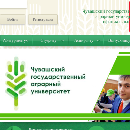
Чувашский государств
аграрный универ
Войти
Регистрация
официальный
Абитуриенту
Студенту
Аспиранту
Выпускник
Развитие агропромышленного