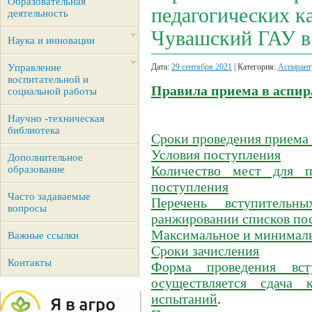
Образовательная
педагогических 
деятельность
Чувашский ГАУ в 
Наука и инновации
Управление
Дата:
29 сентября 2021
| Категория:
Аспирант
воспитательной и
Правила приема в аспир
социальной работы
Научно -техническая
библиотека
Сроки проведения приема 
Условия поступления
Дополнительное
Количество мест для 
образование
поступления
Часто задаваемые
Перечень вступитель
вопросы
ранжировании списков п
Максимальное и минималь
Важные ссылки
Сроки зачисления
Контакты
Форма проведения вст
осуществляется сдача 
испытаний
.