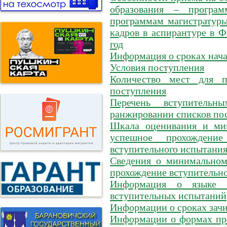
образования – програм
программам магистратуры
кадров в аспирантуре в
год
Информация о сроках нача
Условия поступления
Количество мест для 
поступления
Перечень вступитель
ранжировании списков п
Шкала оценивания и мин
успешное прохождение
вступительного испытания
Сведения о минимальном
прохождение вступительн
Информация о языке (
вступительных испытаний
Информации о сроках зач
Информации о формах пр