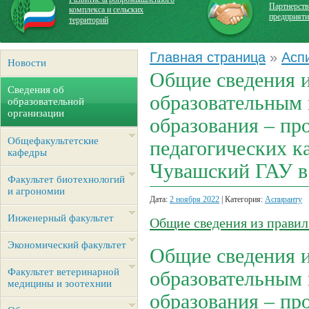
Партнерств
комплекса и сельских
предприят
территорий
Главная страница
»
Асп
Новости
Общие сведения и
Сведения об
образовательным
образовательной
организации
образования – пр
Общефакультетские
педагогических 
кафедры
Чувашский ГАУ в 
Факультет биотехнологий
и агрономии
Дата:
2 ноября 2022
| Категория:
Аспиранту
Инженерный факультет
Общие сведения из правил
Экономический факультет
Общие сведения и
Факультет ветеринарной
образовательным
медицины и зоотехнии
образования – пр