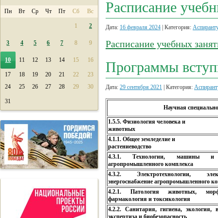
Расписание учебн
Пн
Вт
Ср
Чт
Пт
Сб
Вс
1
2
Дата:
16 февраля 2024
| Категория:
Аспирант
Расписание учебных заняти
3
4
5
6
7
8
9
10
11
12
13
14
15
16
Программы вступ
17
18
19
20
21
22
23
24
25
26
27
28
29
30
Дата:
29 сентября 2021
| Категория:
Аспирант
31
Научная специально
1.5.5. Физиология человека и
животных
4.1.1. Общее земледелие и
растениеводство
4.3.1. Технологии, машины и
агропромышленного комплекса
4.3.2. Электротехнологии, эле
энергоснабжение агропромышленного к
4.2.1. Патология животных, морф
фармакология и токсикология
4.2.2. Санитария, гигиена, экология, 
экспертиза и биобезопасность