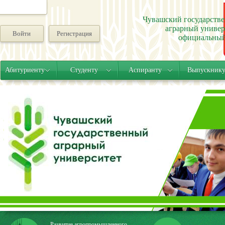
Чувашский государств
аграрный универ
Войти
Регистрация
официальный
Абитуриенту
Студенту
Аспиранту
Выпускник
Развитие агропромышленного