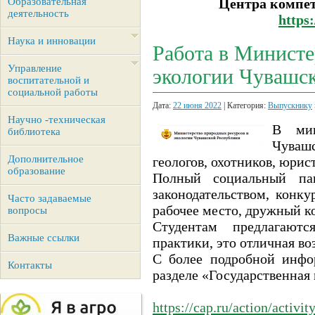
Образовательная
Центра компе
деятельность
https
Наука и инновации
Работа в Министе
Управление
экологии Чувашс
воспитательной и
социальной работы
Дата:
22 июня 2022
| Категория:
Выпускнику
Научно -техническая
В мин
библиотека
Чувашс
Дополнительное
геологов, охотников, юрис
образование
Полный социальный пак
законодательством, конку
Часто задаваемые
рабочее место, дружный к
вопросы
Студентам предлагаютс
Важные ссылки
практики, это отличная в
С более подробной инфо
Контакты
разделе «Государственная
https://cap.ru/action/activi