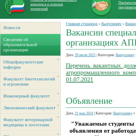
Партнерств
комплекса и сельских
предприят
территорий
Главная страница
»
Выпускнику
»
Вакан
Новости
Вакансии специал
Сведения об
организациях АП
образовательной
организации
Дата:
29 июля 2021
| Категория:
Выпускнику
Общефакультетские
Перечень вакантных долж
кафедры
агропромышленного комп
01.07.2021
Факультет биотехнологий
и агрономии
Инженерный факультет
Объявление
Экономический факультет
Дата:
21 мая 2024
| Категория:
Выпускнику
»
Факультет ветеринарной
"Уважаемые студенты и
медицины и зоотехнии
объявления от работод