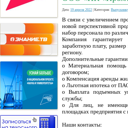
Дата:
19 апреля 2022
| Категория:
Выпускник
В связи с увеличением пр
новой перспективной пр
набор персонала по разли
Компания гарантирует 
заработную плату, разме
региону.
Дополнительные гарантии
o Материальная помощь
договором;
o Компенсация аренды жиль
o Льготная ипотека от ПА
o Выплата подъемных у
службы;
o Для лиц, не имеющих
площадках предприятия с 
Наши контакты: