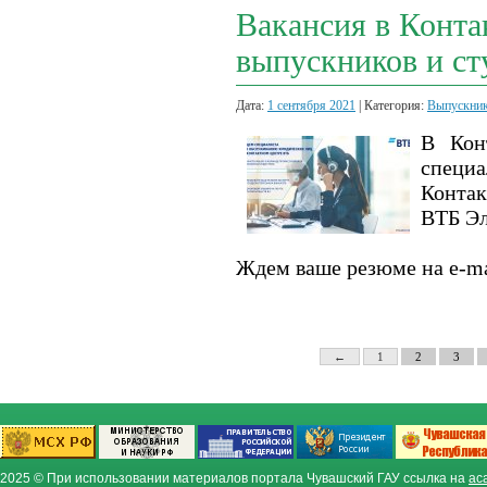
Вакансия в Конта
выпускников и ст
Дата:
1 сентября 2021
| Категория:
Выпускни
В Кон
специа
Контак
ВТБ Эл
Ждем ваше резюме на e
←
1
2
3
2025 © При использовании материалов портала Чувашский ГАУ ссылка на
ac