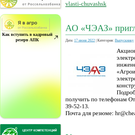
vlasti-chuvashsk
АО «ЧЭАЗ» пригл
Как вступить в кадровый
резерв АПК
Дата:
17 июня 2022
| Категория:
Выпускнику
Акци
элект
инжен
«Агро
элект
констр
Подро
получить по телефонам От
39-52-13.
Почта для резюме: hr@che