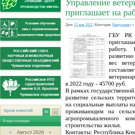
Управление вете
приглашает на ра
Дата:
25 мая 2022
| Категория:
Выпускнику
»
ГБУ РК 
приглаша
работу.
развитию 
вес вете
составля
ветеринар
в 2022 году - 45700 руб.
В рамках государственно
развитие сельских терри
на социальные выплаты на
проживающим на сельск
Архив новостей
агропромышленного к
В виде календаря
строительства жилья.
Контакты: Республика Коми,
«
Август 2026 »