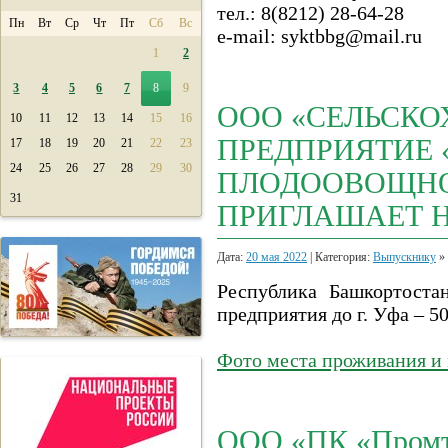
тел.: 8(8212) 28-64-28
Пн
Вт
Ср
Чт
Пт
Сб
Вс
e-mail: syktbbg@mail.ru
1
2
3
4
5
6
7
8
9
ООО «СЕЛЬСКО
10
11
12
13
14
15
16
ПРЕДПРИЯТИЕ
17
18
19
20
21
22
23
24
25
26
27
28
29
30
ПЛОДООВОЩН
31
ПРИГЛАШАЕТ Н
Дата:
20 мая 2022
| Категория:
Выпускнику
»
Республика Башкортоста
предприятия до г. Уфа – 5
Фото места проживания и 
ООО «ПК «Промтр