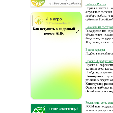
Работа в России
Портал «Работа в Ро
актуальные сведения 
подбору работы, о 
субъектах Российско
Вакансии на госслуж
Как вступить в кадровый
Государственная слу
резерв АПК
обеспечению исполн
Федерации, государс
Федерации, а также 
Время карьеры
Подбор вакансий и с
Проект «Профразвит
Проект «Профразвит
развития всем, кто х
Пройди путь професс
Стажировки
: сдел
различных сферах: о
Конструктор резюм
Оценка «гибких» и
Онлайн-курсы и по
Российский союз сел
РССМ при поддержке 
на одном ресурсе ак