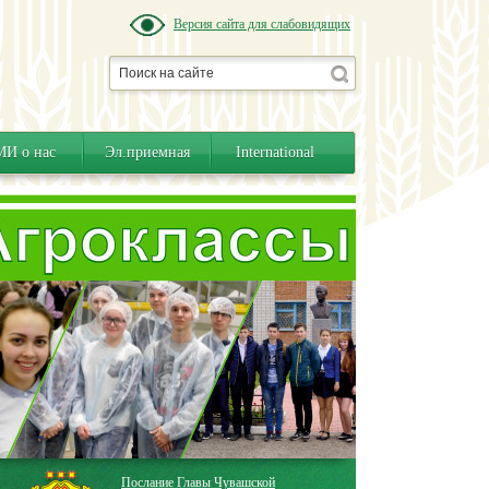
Версия сайта для слабовидящих
И о нас
Эл.приемная
International
Послание Главы Чувашской