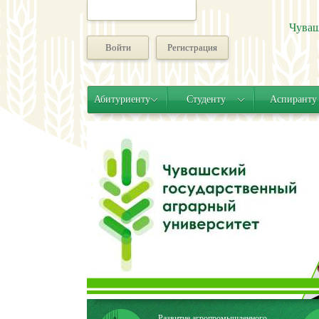
Чуваш
Войти
Регистрация
Абитуриенту
Студенту
Аспиранту
Развитие агропромышленного