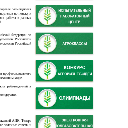
 портале размещаются
 порталов по поиску и
иях работы в данных
.
сийской Федерации по
убъектов Российской
должности Российской
ы профессионального
временном мире.
ких работодателей в
 кандидатов.
вакансий АПК. Теперь
же полезные советы и