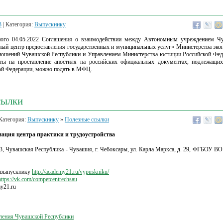
3
| Категория:
Выпускнику
ого 04.05.2022 Соглашения о взаимодействии между Автономным учреждением Ч
й центр предоставления государственных и муниципальных услуг» Министерства эко
ношений Чувашской Республики и Управлением Министерства юстиции Российской Фед
ты на проставление апостиля на российских официальных документах, подлежащи
ой Федерации, можно подать в МФЦ.
сылки
Категория:
Выпускнику
»
Полезные ссылки
ация центра практики и трудоустройства
Чувашская Республика - Чувашия, г. Чебоксары, ул. Карла Маркса, д. 29, ФГБОУ ВО
t: выпускнику
http://academy21.ru/vypuskniku/
https://vk.com/competcentrechsau
y21.ru
еления Чувашской Республики