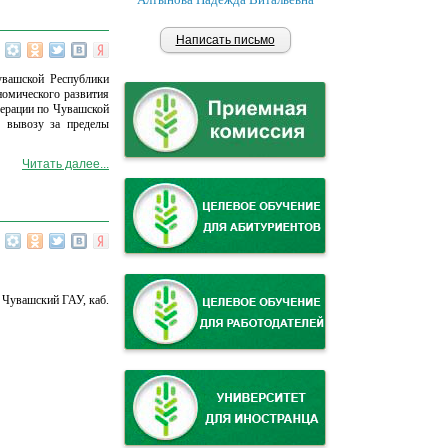
Написать письмо
увашской Республики
номического развития
ерации по Чувашской
х вывозу за пределы
Читать далее...
 Чувашский ГАУ, каб.