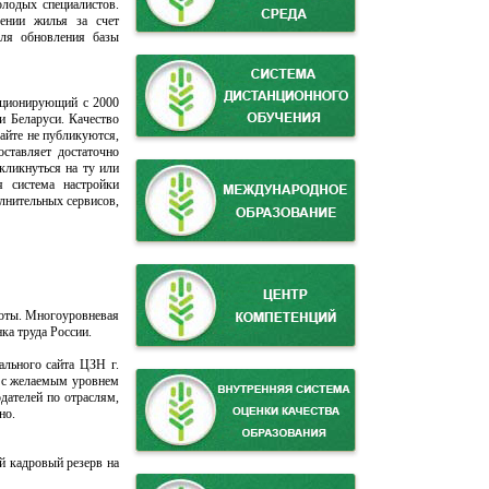
лодых специалистов.
лении жилья за счет
для обновления базы
нкционирующий с 2000
и Беларуси. Качество
айте не публикуются,
ставляет достаточно
кликнуться на ту или
я система настройки
лнительных сервисов,
аботы. Многоуровневая
ка труда России.
ального сайта ЦЗН г.
 с желаемым уровнем
дателей по отраслям,
но.
й кадровый резерв на