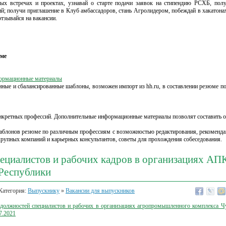
ных встречах и проектах, узнавай о старте подачи заявок на стипендию РСХБ, пол
ий; получи приглашение в Клуб амбассадоров, стань Агролидером, побеждай в хакатонах
тзывайся на вакансии.
юме
ормационные материалы
нные и сбалансированные шаблоны, возможен импорт из hh.ru, в составлении резюме п
нкретных профессий. Дополнительные информационные материалы позволят составить 
блонов резюме по различным профессиям с возможностью редактирования, рекоменда
крупных компаний и карьерных консультантов, советы для прохождения собеседования.
ециалистов и рабочих кадров в организациях АП
Республики
Категория:
Выпускнику
»
Вакансии для выпускников
 должностей специалистов и рабочих в организациях агропромышленного комплекса Ч
7.2021