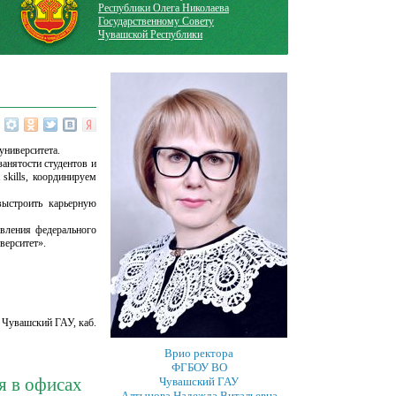
Республики Олега Николаева
Государственному Совету
Чувашской Республики
университета.
занятости студентов и
skills, координируем
выстроить карьерную
авления федерального
верситет».
 Чувашский ГАУ, каб.
Врио ректора
ФГБОУ ВО
я в офисах
Чувашский ГАУ
Алтынова Надежда Витальевна