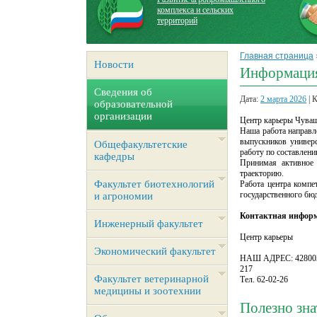
комплекса и сельских
территорий
Главная страница
Новости
Информация
Сведения об
Дата:
2 марта 2026
| 
образовательной
организации
Центр карьеры Чуваш
Наша работа направле
выпускников универс
Общефакультетские
работу по составлен
кафедры
Принимая активное 
траекторию.
Факультет биотехнологий
Работа центра компе
государственного бю
и агрономии
Контактная инфор
Инженерный факультет
Центр карьеры
Экономический факультет
НАШ АДРЕС: 428003, 
217
Факультет ветеринарной
Тел. 62-02-26
медицины и зоотехнии
Полезно зна