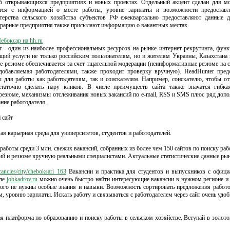
об открывающихся предприятиях и новых проектах. Отдельный акцент сделан для мо
тся с информацией о месте работы, уровне зарплаты и возможности предостав
терства сельского хозяйства субъектов РФ ежеквартально предоставляют данные 
грарные предприятия также присылают информацию о вакантных местах.
ебоксар на hh.ru
 - один из наиболее профессиональных ресурсов на рынке интернет-рекрутинга, фу
щий услуги не только российским пользователям, но и жителям Украины, Казахстана 
е резюме обеспечивается за счет тщательной модерации (неинформативные резюме на с
 добавляемая работодателями, также проходит проверку вручную). HeadHunter предо
 для работы как работодателям, так и соискателям. Например, соискателю, чтобы от
таточно сделать пару кликов. В числе преимуществ сайта также значатся гибка
резюме, механизмы отслеживания новых вакансий по e-mail, RSS и SMS плюс ряд допо
ие работодателя.
 сайт
ая карьерная среда для университетов, студентов и работодателей.
работы среди 3 млн. свежих вакансий, собранных из более чем 150 сайтов по поиску р
сий и резюме вручную реальными специалистами. Актуальные статистические данные рын
acancies/city/cheboksari_163
Вакансии и практика для студентов и выпускников с офици
але
jobkadrov.ru
можно очень быстро найти интересующие вакансии в нужном регионе и
того не нужны особые знания и навыки. Возможность сортировать предложения работо
, уровню зарплаты. Искать работу и связываться с работодателем через сайт очень удоб
я платформа по образованию и поиску работы в сельском хозяйстве. Вступай в золото