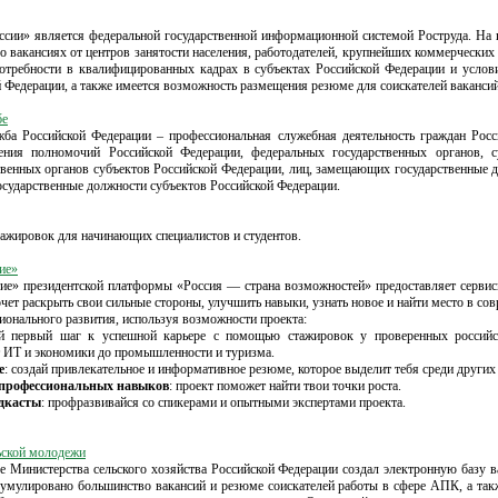
ссии» является федеральной государственной информационной системой Роструда. На
о вакансиях от центров занятости населения, работодателей, крупнейших коммерческих
потребности в квалифицированных кадрах в субъектах Российской Федерации и услов
й Федерации, а также имеется возможность размещения резюме для соискателей вакансий
бе
жба Российской Федерации – профессиональная служебная деятельность граждан Рос
ения полномочий Российской Федерации, федеральных государственных органов, с
твенных органов субъектов Российской Федерации, лиц, замещающих государственные 
государственные должности субъектов Российской Федерации.
тажировок для начинающих специалистов и студентов.
ие»
ие» президентской платформы «Россия — страна возможностей» предоставляет сервис
очет раскрыть свои сильные стороны, улучшить навыки, узнать новое и найти место в со
ионального развития, используя возможности проекта:
ай первый шаг к успешной карьере с помощью стажировок у проверенных российс
т ИТ и экономики до промышленности и туризма.
е
: создай привлекательное и информативное резюме, которое выделит тебя среди других
 профессиональных навыков
: проект поможет найти твои точки роста.
дкасты
: профразвивайся со спикерами и опытными экспертами проекта.
ьской молодежи
Министерства сельского хозяйства Российской Федерации создал электронную базу 
кумулировано большинство вакансий и резюме соискателей работы в сфере АПК, а так