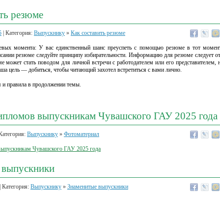
ть резюме
5
| Категория:
Выпускнику
»
Как составить резюме
евых момента: У вас единственный шанс преуспеть с помощью резюме в тот момент,
исании резюме следуйте принципу избирательности. Информацию для резюме следует отб
ме может стать поводом для личной встречи с работодателем или его представителем, н
ша цель — добиться, чтобы читающий захотел встретиться с вами лично.
 и правила в продолжении темы.
ипломов выпускникам Чувашского ГАУ 2025 года
Категория:
Выпускнику
»
Фотоматериал
выпускникам Чувашского ГАУ 2025 года
 выпускники
| Категория:
Выпускнику
»
Знаменитые выпускники