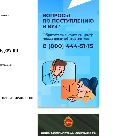
номия»
ЕДЕРАЦИИ –
грономия».
енная академия» по