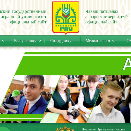
ский государственный
Чăваш патшалăх
аграрный университет
аграри университечĕ
официальный сайт
официаллă сайт
Выпускнику
Сотруднику
Медиагалерея
СМ
Послание Президента России