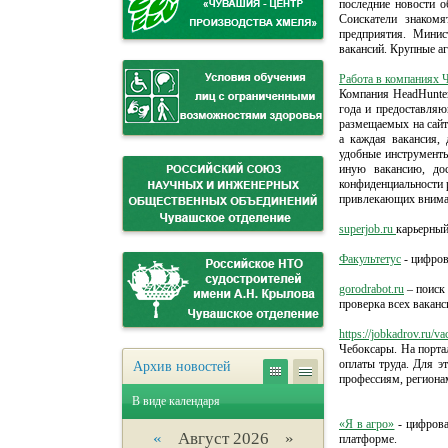
последние новости 
Соискатели знакомя
предприятия. Минис
вакансий. Крупные а
Работа в компаниях Ч
Компания HeadHunter
года и предоставляю
размещаемых на сайт
а каждая вакансия,
удобные инструменты
иную вакансию, дос
конфиденциальности 
привлекающих вниман
superjob.ru
карьерный
Факультетус
- цифров
gorodrabot.ru
– поиск 
проверка всех вакан
https://jobkadrov.ru/v
Чебоксары. На порт
оплаты труда. Для э
Архив новостей
профессиям, регионам
В виде календаря
«Я в агро»
- цифрова
«
Август 2026 »
платформе.