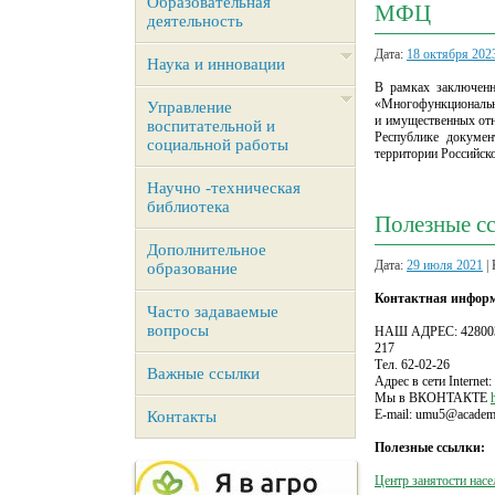
Образовательная
МФЦ
деятельность
Дата:
18 октября 202
Наука и инновации
В рамках заключенн
«Многофункциональны
Управление
и имущественных от
воспитательной и
Республике докумен
социальной работы
территории Российск
Научно -техническая
библиотека
Полезные с
Дополнительное
Дата:
29 июля 2021
| 
образование
Контактная информ
Часто задаваемые
вопросы
НАШ АДРЕС: 428003, 
217
Тел. 62-02-26
Важные ссылки
Адрес в сети Interne
Мы в ВКОНТАКТЕ
Е-mail: umu5@academ
Контакты
Полезные ссылки:
Центр занятости нас