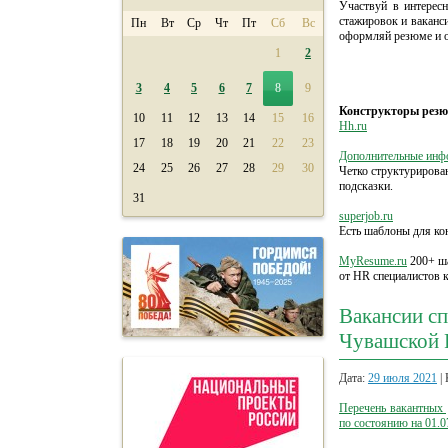
Участвуй в интерес
стажировок и ваканс
Пн
Вт
Ср
Чт
Пт
Сб
Вс
оформляй резюме и о
1
2
3
4
5
6
7
8
9
Конструкторы рез
10
11
12
13
14
15
16
Hh.ru
17
18
19
20
21
22
23
Дополнительные инф
24
25
26
27
28
29
30
Четко структурирова
подсказки.
31
superjob.ru
Есть шаблоны для ко
MyResume.ru
200+ ша
от HR специалистов 
Вакансии сп
Чувашской 
Дата:
29 июля 2021
| 
Перечень вакантных
по состоянию на 01.0