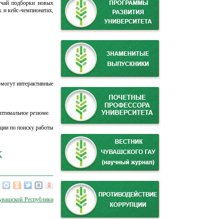
учай подборки новых
 и кейс-чемпионатах,
омогут интерактивные
оптимальное резюме.
ции по поиску работы
К
увашской Республики