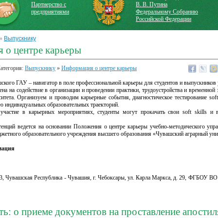
Партнерство с
В. В. Путина
предприятиями
Федеральному Собранию
Российской Федерации
»
Выпускнику
 о центре карьеры
Категория:
Выпускнику
»
Информация о центре карьеры
ского ГАУ – навигатор в поле профессиональной карьеры для студентов и выпускников 
на на содействие в организации и проведении практики, трудоустройства и временной 
итета. Организуем и проводим карьерные события, диагностическое тестирование soft 
ию индивидуальных образовательных траекторий.
участие в карьерных мероприятиях, студенты могут прокачать свои soft skills и 
тенций ведется на основании Положения о центре карьеры учебно-методического упр
джетного образовательного учреждения высшего образования «Чувашский аграрный уни
мация
Чувашская Республика - Чувашия, г. Чебоксары, ул. Карла Маркса, д. 29, ФГБОУ ВО
ть: о приеме документов на проставление апостил