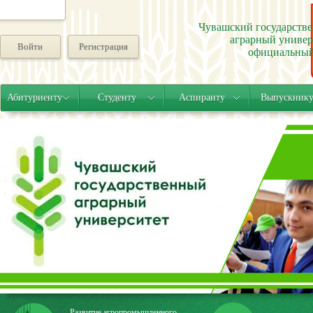
Чувашский государств
аграрный универ
Войти
Регистрация
официальный
Абитуриенту
Студенту
Аспиранту
Выпускник
Развитие агропромышленного