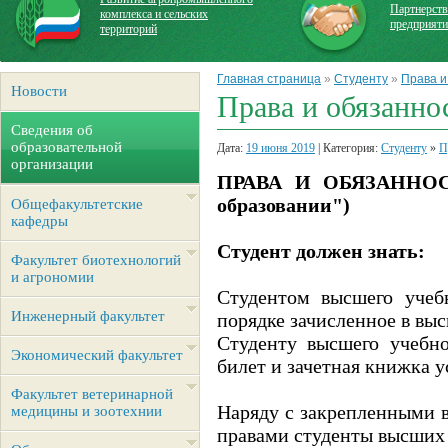
Партнерств
комплекса и сельских
предприят
территорий
Главная страница
»
Студенту
»
Права и
Новости
Права и обязанно
Сведения об
образовательной
Дата:
19 июня 2019
| Категория:
Студенту
»
П
организации
ПРАВА И ОБЯЗАННОСТ
образовании")
Общефакультетские
кафедры
Студент должен знать:
Факультет биотехнологий
и агрономии
Студентом высшего учебн
Инженерный факультет
порядке зачисленное в выс
Студенту высшего учебно
Экономический факультет
билет и зачетная книжка у
Факультет ветеринарной
Наряду с закрепленными 
медицины и зоотехнии
правами студенты высших