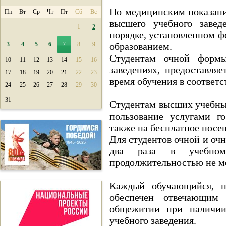
По медицинским показани
Пн
Вт
Ср
Чт
Пт
Сб
Вс
высшего учебного завед
1
2
порядке, установленном 
3
4
5
6
7
8
9
образованием.
Студентам очной форм
10
11
12
13
14
15
16
заведениях, предоставля
17
18
19
20
21
22
23
время обучения в соответ
24
25
26
27
28
29
30
31
Студентам высших учебных
пользование услугами г
также на бесплатное посе
Для студентов очной и оч
два раза в учебном
продолжительностью не ме
Каждый обучающийся, 
обеспечен отвечающим
общежитии при наличии
учебного заведения.