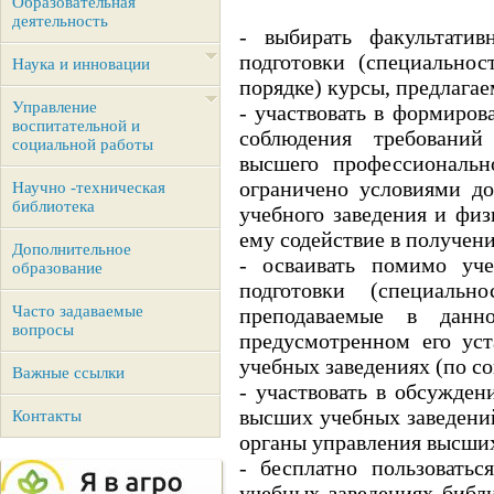
Образовательная
деятельность
- выбирать факультатив
подготовки (специальнос
Наука и инновации
порядке) курсы, предлага
Управление
- участвовать в формиров
воспитательной и
соблюдения требований 
социальной работы
высшего профессиональн
ограничено условиями до
Научно -техническая
библиотека
учебного заведения и ф
ему содействие в получен
Дополнительное
- осваивать помимо уч
образование
подготовки (специаль
Часто задаваемые
преподаваемые в данн
вопросы
предусмотренном его ус
учебных заведениях (по с
Важные ссылки
- участвовать в обсужде
высших учебных заведений
Контакты
органы управления высших
- бесплатно пользовать
учебных заведениях биб