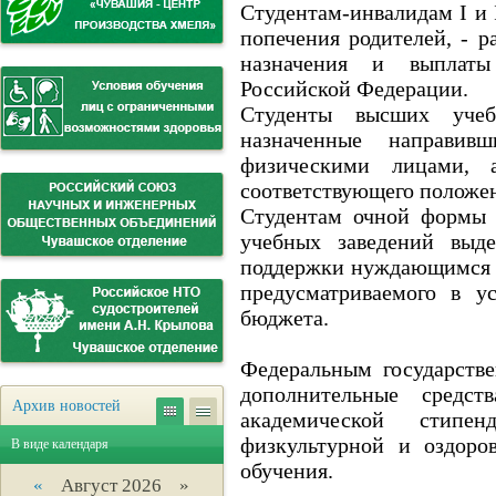
Студентам-инвалидам I и 
попечения родителей, - 
назначения и выплаты 
Российской Федерации.
Студенты высших учеб
назначенные направи
физическими лицами, 
соответствующего положе
Студентам очной формы 
учебных заведений выде
поддержки нуждающимся с
предусматриваемого в у
бюджета.
Федеральным государств
дополнительные средст
Архив новостей
академической стипен
физкультурной и оздоро
В виде календаря
обучения.
«
Август 2026 »