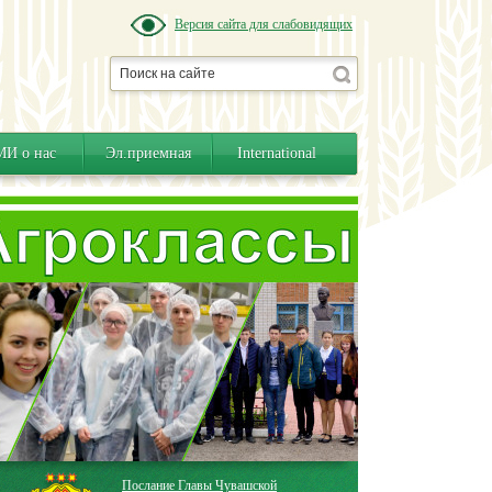
Версия сайта для слабовидящих
И о нас
Эл.приемная
International
Послание Главы Чувашской