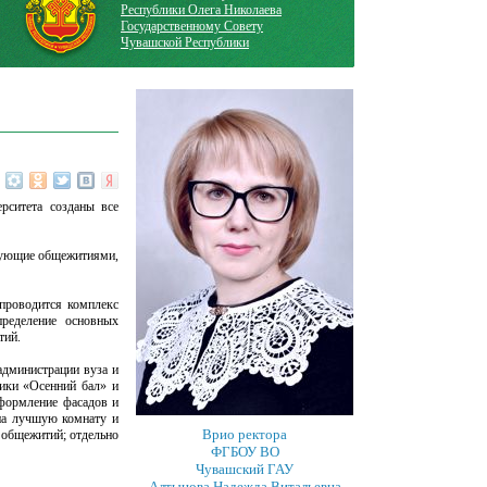
Республики Олега Николаева
Государственному Совету
Чувашской Республики
рситета созданы все
дующие общежитиями,
 проводится комплекс
ределение основных
тий.
дминистрации вуза и
ники «Осенний бал» и
оформление фасадов и
на лучшую комнату и
Врио ректора
 общежитий; отдельно
ФГБОУ ВО
Чувашский ГАУ
Алтынова Надежда Витальевна