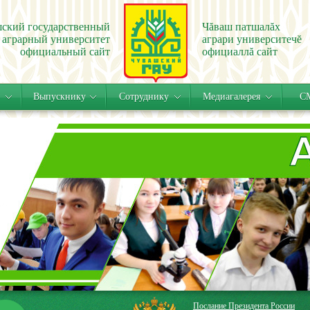
ский государственный
Чăваш патшалăх
аграрный университет
аграри университечĕ
официальный сайт
официаллă сайт
Выпускнику
Сотруднику
Медиагалерея
СМ
Послание Президента России