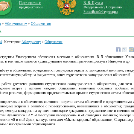
Партнерство с
В. В. Путина
предприятиями
Федеральному Собранию
Российской Федерации
а
»
Абитуриенту
»
Общежития
я
24
| Категория:
Абитуриенту
»
Общежития
студенты Университета обеспечены местами в общежитиях. В 5 общежитиях Униве
я, в том числе имеются кухни, душевые комнаты, прачечная, доступ в Интернет и др.
аботу
в общежитиях осуществляют сотрудники отдела по молодежной политике, заве
оспитательную работу на факультетах, совет студенческого самоуправления общежитий.
в работе уделяется развитию студенческого самоуправления в общежитиях, для чего
ведение встреч с активом каждого общежития, выявление основных проблем, оп
шего развития, формирование представительских органов студенческого актива общежи
оприятиями в общежитиях являются: встречи актива общежитий с представителями а
 вводные встречи в сентябре с первокурсниками, вселившимися в общежития; празд
х»; смотры-конкурсы на лучшее новогоднее декоративно-художественное и световое 
ий Чувашского ГАУ «Новогодний калейдоскоп» и «Новогодняя мозаика»; конкурс 
житии «Я и мой Дом»; конкурс стенгазет «Мы за здоровый образ жизни»; Спартакиада
аботы с иностранными обучающимися.