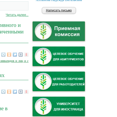
Написать письмо
Читать далее...
тивного и
аниченными
 инвалидов и лиц и с
ях
е в