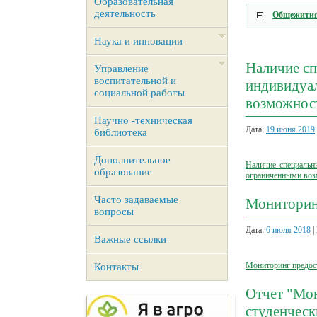
Образовательная
деятельность
Общежития
Наука и инновации
Наличие сп
Управление
воспитательной и
индивидуал
социальной работы
возможнос
Научно -техническая
Дата:
19 июня 2019
библиотека
Дополнительное
Наличие специальн
образование
ограниченными воз
Часто задаваемые
Мониторин
вопросы
Дата:
6 июля 2018
|
Важные ссылки
Мониторинг предос
Контакты
Отчет "Мон
студенчес