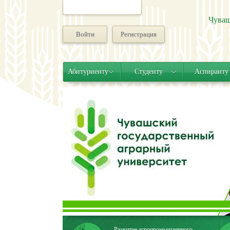
Чуваш
Войти
Регистрация
Абитуриенту
Студенту
Аспиранту
Развитие агропромышленного