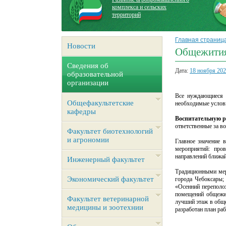
комплекса и сельских
территорий
Главная страниц
Новости
Общежити
Сведения об
Дата:
18 ноября 20
образовательной
организации
Все нуждающиеся 
Общефакультетские
необходимые услови
кафедры
Воспитательную р
ответственные за в
Факультет биотехнологий
и агрономии
Главное значение 
мероприятий: про
направлений ближай
Инженерный факультет
Традиционными мер
Экономический факультет
города Чебоксары;
«Осенний переполо
помещений общежит
Факультет ветеринарной
лучший этаж в обще
медицины и зоотехнии
разработан план р