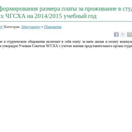
формирования размера платы за проживание в ст
х ЧГСХА на 2014/2015 учебный год
14
| Категория:
Абитуриенту
»
Общежития
ие в студенческом общежитии включает в себя плату за наем жилья и оплату коммун
ие утвержден Ученым Советом ЧГСХА с учетом мнения представительного органа студе