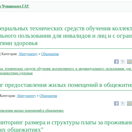
 Чувашского ГАУ
ециальных технических средств обучения коллек
ьного пользования для инвалидов и лиц и с огр
тями здоровья
| Категория:
Абитуриенту
»
Общежития
ых технических средств обучения коллективного и индивидуального пользования для
можностями здоровья
г предоставления жилых помещений в общежити
 Категория:
Абитуриенту
»
Общежития
тавления жилых помещений в общежитиях
иторинг размера и структуры платы за проживани
ких общежитиях"