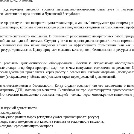
ассой до 0,75 тонны).
а подтверждает высокий уровень материально-технической базы вуза и позвол
ги населению и организациям Чувашской Республики.
центр при вузе – это не просто пункт техосмотра, а мощный инструмент трансформации 
компетенции, который играет важную роль в подготовке студентов автомобильного проф
остного системного мышления. В отличие от разрозненных лабораторных работ, проце
мобиля как единой системы. Студент учится не просто диагностировать отказ тормоз
ть взаимосвязи: как износ подвески влияет на эффективность торможения или как н
ресурс трансмиссии. Центр приучает мыслить категориями безопасности и ресурса, а н
с реальным диагностическим оборудованием. Доступ к актуальному оборудовани
ые стенды и приборы проверки фар - то, с чем выпускник столкнется на реальном 
еская адаптация проявляется через работу с реальными «экзаменаторами» (преподава
и» (владельцами учебных авто) снимает страх перед реальной диагностикой.
 ответственности и безопасности. Когда студент осознает, что его заключение о неи
твратить ДТП, мотивация меняется. В учебном центре культивируется профессиональ
 Это качество невозможно воспитать лекцией - только через многократное выполнение 
в.
й и научной деятельности
исследований:
зов узлов разных марок (студенты учатся прогнозировать ресурс).
оды, стиля вождения или качества топлива на токсичность выхлопа.
методов неразрушающего контроля.