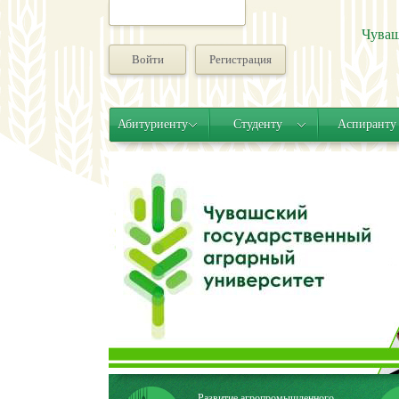
Чуваш
Войти
Регистрация
Абитуриенту
Студенту
Аспиранту
Развитие агропромышленного