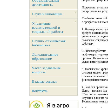
Образовательная
O1 (легкие прицепы м
деятельность
Получение аттестат
востребованные услу
Наука и инновации
Учебно-технический 
в профессиональные 
Управление
воспитательной и
1. Формирование цел
социальной работы
требует оценки авто
управления, а виде
схождение сокращает 
Научно -техническая
работает».
библиотека
2. Взаимодействие 
Дополнительное
люфтомеры, тормозн
органах. Психологич
образование
условными «клиентам
Часто задаваемые
3. Повышение уровня
вопросы
системы может предо
отвечает за жизнь».
фиксацией протоколо
Важные ссылки
4. База для проектно
Контакты
Центр – полигон для 
Сбор статистики отка
Изучение влияния пог
Тестирование новых 