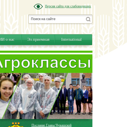
Версия сайта для слабовидящих
И о нас
Эл.приемная
International
Послание Главы Чувашской