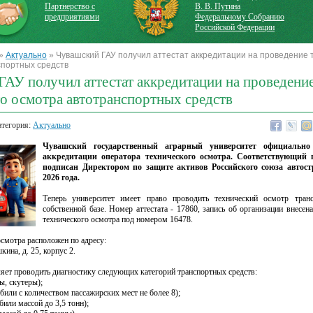
Партнерство с
В. В. Путина
предприятиями
Федеральному Собранию
Российской Федерации
»
Актуально
» Чувашский ГАУ получил аттестат аккредитации на проведение 
спортных средств
АУ получил аттестат аккредитации на проведени
о осмотра автотранспортных средств
атегория:
Актуально
Чувашский государственный аграрный университет официально
аккредитации оператора технического осмотра. Соответствующий
подписан Директором по защите активов Российского союза автос
2026 года.
Теперь университет имеет право проводить технический осмотр тран
собственной базе. Номер аттестата - 17860, запись об организации внесен
технического осмотра под номером 16478.
смотра расположен по адресу:
кина, д. 25, корпус 2.
яет проводить диагностику следующих категорий транспортных средств:
ы, скутеры);
или с количеством пассажирских мест не более 8);
или массой до 3,5 тонн);