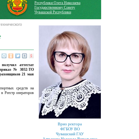
Республики Олега Николаева
Государственному Совету
Чувашской Республики
технического
е
 получил аттестат
 приказ № 3032-ТО
траховщиков 21 мая
спортных средств на
а в Реестр операторов
Врио ректора
ФГБОУ ВО
Чувашский ГАУ
Алтынова Надежда Витальевна