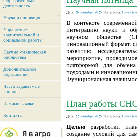
Образовательная
деятельность
Дата:
26 сентября 2025
| Категория:
Наука и 
Наука и инновации
В контексте современно
интеграцию науки и обр
Управление
воспитательной и
научном обществе (С
социальной работы
инновационный формат, с
развитию исследовател
Научно -техническая
мероприятие, проводимо
библиотека
платформой для обмена
Дополнительное
подходами и инновационн
образование
Функциональная значимос
Часто задаваемые
вопросы
План работы СН
Важные ссылки
Контакты
Дата:
22 сентября 2025
| Категория:
Наука и 
Целью
разработки план
создание условий для са