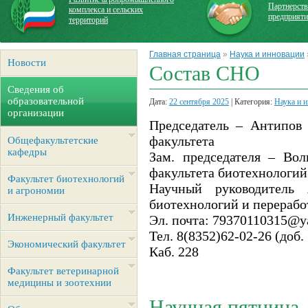
Партнерств
комплекса и сельских
предприят
территорий
Главная страница
»
Наука и инновации
Новости
Состав СНО
Сведения об
образовательной
Дата:
22 сентября 2025
| Категория:
Наука и 
организации
Председатель – Антипов 
факультета
Общефакультетские
кафедры
Зам. председателя – Вол
факультета биотехнологий
Факультет биотехнологий
Научный руководитель 
и агрономии
биотехнологий и перерабо
Инженерный факультет
Эл. почта: 79370110315@y
Тел. 8(8352)62-02-26 (доб.
Экономический факультет
Каб. 228
Факультет ветеринарной
медицины и зоотехнии
Научная пятница