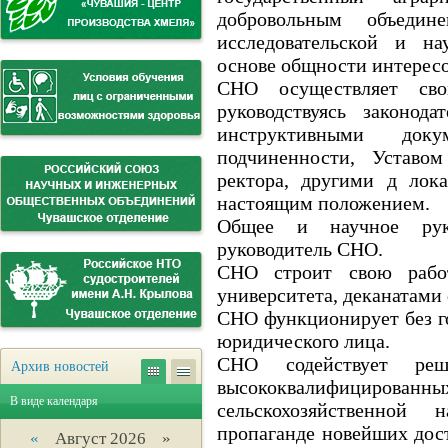
добровольным объедин
исследовательской и на
основе общности интересо
СНО осуществляет сво
руководствуясь законод
инструктивными док
подчиненности, Уставо
ректора, другими д лок
настоящим положением.
Общее и научное руко
руководитель CHO.
СНО строит свою работ
университета, деканатами
CHO функционирует без г
юридического лица.
СНО содействует реш
Архив новостей
высококвалифицирова
В виде календаря
сельскохозяйственной
пропаганде новейших дос
«
Август 2026 »