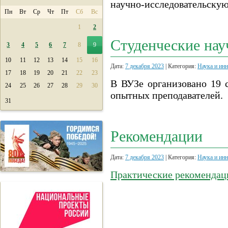
научно-исследовательскую
Пн
Вт
Ср
Чт
Пт
Сб
Вс
1
2
Студенческие на
3
4
5
6
7
8
9
10
11
12
13
14
15
16
Дата:
7 декабря 2023
| Категория:
Наука и ин
17
18
19
20
21
22
23
В ВУЗе организовано 19 
24
25
26
27
28
29
30
опытных преподавателей.
31
Рекомендации
Дата:
7 декабря 2023
| Категория:
Наука и ин
Практические рекомендац