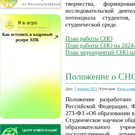
творчества, формиров
исследовательской деяте
потенциала студентов
студенческой среде.
Как вступить в кадровый
План работы СНО
резерв АПК
План работы СНО на 2024-
План мероприятий СНО на
Положение о СН
Дата:
7 декабря 2023
| Категория:
Наука и ин
Положение разработано 
Российской Федерации, Ф
273-Ф3 «Об образовании в
Студенческое научное общ
образовательного учр
государственный агра