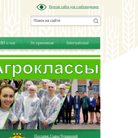
Версия сайта для слабовидящих
И о нас
Эл.приемная
International
Послание Главы Чувашской