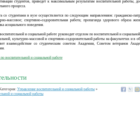
тивации студентов, приведет к максимальным результатам воспитательной работы, д
льного процесса.
та со студентами в вузе осуществляется по следующим направлениям: гражданско-патр
урно-массовое; спортивно-оздоровительная работа; пропаганда здорового образа жиз
ка асоциального поведения.
воспитательной и социальной работе руководит отделом по воспитательной и социальной
иальной, культурно-массовой и спортивно-оздоровительной работы на факультетах и в 
яет взаимодействие со студенческим советом Академии, Советом ветеранов Ака
ии.
по воспитательной и социальной работе
тельности
Категория:
Управление воспитательной и социальной работы
»
ельной и социальной работы