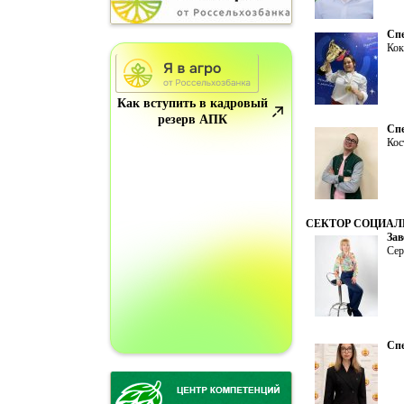
Спе
Кок
Как вступить в кадровый
резерв АПК
Спе
Кос
СЕКТОР СОЦИА
Зав
Сер
Сп