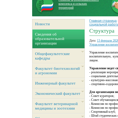
комплекса и сельских
территорий
Главная страница
Новости
социальной работ
Структура
Сведения об
образовательной
Дата:
13 февраля 202
организации
Управление воспитат
Управление воспитат
Общефакультетские
воспитательную, кул
кафедры
лицом.
Факультет биотехнологий
Управление ведет 
- реализация меропр
и агрономии
- социальная деятельн
- культурно-массовая
Инженерный факультет
- спортивно-оздорови
Для организации во
Экономический факультет
- Совет кураторов;
- Совет обучающихся
Факультет ветеринарной
- Комиссия по профи
- Комиссия по профи
медицины и зоотехнии
- Спортивный клуб;
- Штаб студенческих 