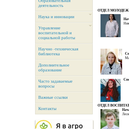
Образовательная
деятельность
ОТДЕЛ МОЛОДЕЖ
Наука и инновации
Нач
Ник
Управление
воспитательной и
социальной работы
Научно -техническая
библиотека
Сп
Ма
Дополнительное
образование
Спе
Часто задаваемые
вопросы
Важные ссылки
ОТДЕЛ ВОСПИТА
Контакты
Нач
Лесн