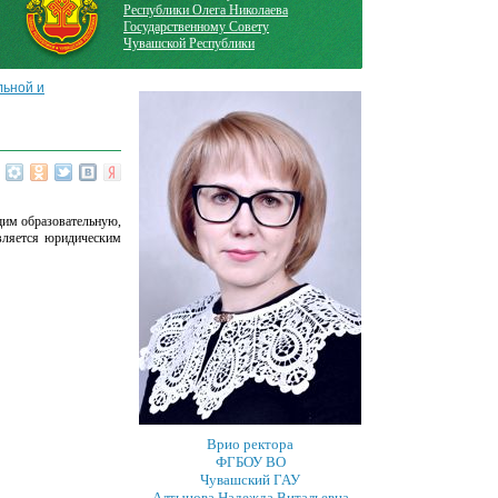
Республики Олега Николаева
Государственному Совету
Чувашской Республики
льной и
щим образовательную,
является юридическим
Врио ректора
ФГБОУ ВО
Чувашский ГАУ
Алтынова Надежда Витальевна