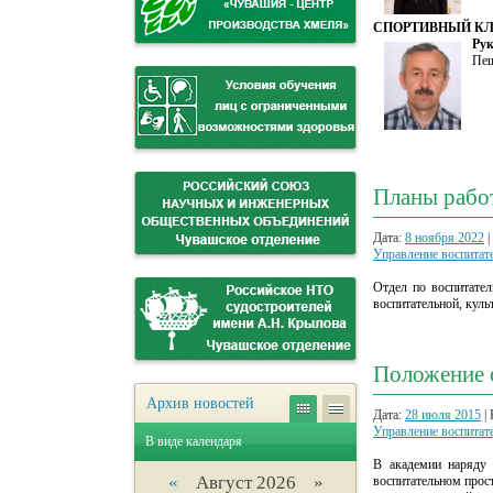
СПОРТИВНЫЙ К
Рук
Пеш
Планы рабо
Дата:
8 ноября 2022
|
Управление воспитат
Отдел по воспитател
воспитательной, куль
Положение о
Архив новостей
Дата:
28 июля 2015
| 
Управление воспитат
В виде календаря
В академии наряду 
«
Август 2026 »
воспитательном прос