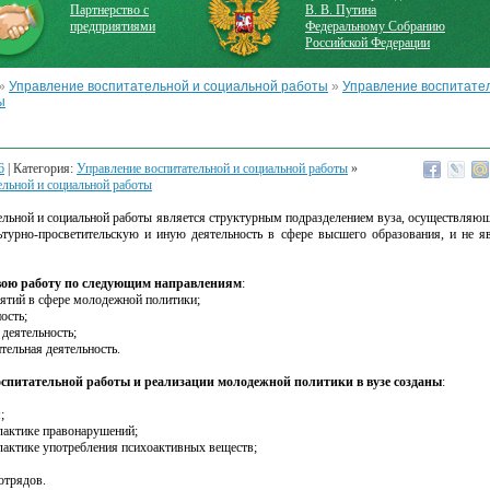
Партнерство с
В. В. Путина
предприятиями
Федеральному Собранию
Российской Федерации
»
Управление воспитательной и социальной работы
»
Управление воспитате
ы
6
| Категория:
Управление воспитательной и социальной работы
»
ельной и социальной работы
ельной и социальной работы является структурным подразделением вуза, осуществляю
ьтурно-просветительскую и иную деятельность в сфере высшего образования, и не 
свою работу по следующим направлениям
:
иятий в сфере молодежной политики;
ость;
 деятельность;
тельная деятельность.
спитательной работы и реализации молодежной политики в вузе созданы
:
;
лактике правонарушений;
лактике употребления психоактивных веществ;
отрядов.