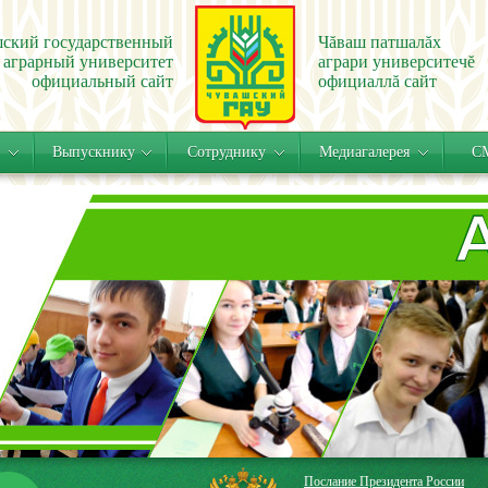
ский государственный
Чăваш патшалăх
аграрный университет
аграри университечĕ
официальный сайт
официаллă сайт
Выпускнику
Сотруднику
Медиагалерея
СМ
Послание Президента России