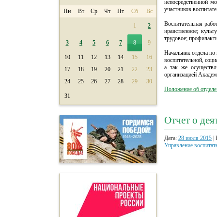
непосредственной мо
участников воспитате
Пн
Вт
Ср
Чт
Пт
Сб
Вс
Воспитательная рабо
1
2
нравственное; культ
трудовое; профилакти
3
4
5
6
7
8
9
Начальник отдела по 
10
11
12
13
14
15
16
воспитательной, соц
а так же осуществл
17
18
19
20
21
22
23
организацией Академ
24
25
26
27
28
29
30
Положение об отделе 
31
Отчет о дея
Дата:
28 июля 2015
| 
Управление воспитат