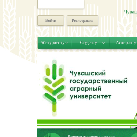
Чуваш
Войти
Регистрация
Абитуриенту
Студенту
Аспиранту
Развитие агропромышленного