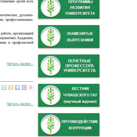
остижению целей всех
иотическое, духовно-
ни; профессионально-
 работе, организацией
общежитиях Академии,
демии и профсоюзной
Читать далее...
Читать далее...